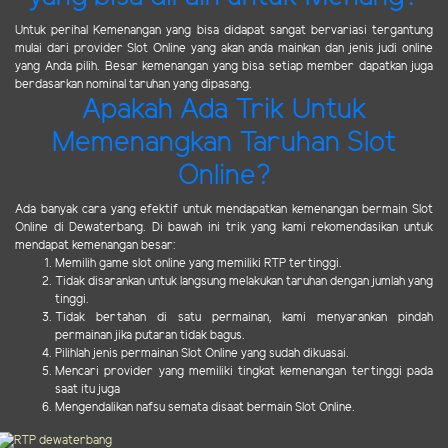
Untuk perihal Kemenangan yang bisa didapat sangat bervariasi tergantung
mulai dari provider Slot Online yang akan anda mainkan dan jenis judi online
yang Anda pilih. Besar kemenangan yang bisa setiap member dapatkan juga
berdasarkan nominal taruhan yang dipasang.
Apakah Ada Trik Untuk
Memenangkan Taruhan Slot
Online?
Ada banyak cara yang efektif untuk mendapatkan kemenangan bermain Slot
Online di Dewaterbang. Di bawah ini trik yang kami rekomendasikan untuk
mendapat kemenangan besar:
Memilih game slot online yang memiliki RTP tertinggi.
Tidak disarankan untuk langsung melakukan taruhan dengan jumlah yang
tinggi.
Tidak bertahan di satu permainan, kami menyarankan pindah
permainan jika putaran tidak bagus.
Pilihlah jenis permainan Slot Online yang sudah dikuasai.
Mencari provider yang memiliki tingkat kemenangan tertinggi pada
saat itu juga
Mengendalikan nafsu semata disaat bermain Slot Online.