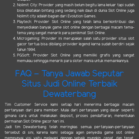
Nolimit City: Provider yang masih belum begitu lama keluar tapi sudah
bisa dikatakan bintang yang sedang naik daun di dunia Slot Online juga
Nolimit city adalah bagian dari Evolution Games.
Playtech: Provider Slot Online yang telah lama berkontribusi dan
menyediakan banyak game slot online dengan berbagai macam tema-
tema yang sangat menarik para penikmat Slot Online.
Microgaming: Provider ini merupakan salah satu provider situs slot
gacor tertua bisa dibilang provider legend karna sudah berdiri sejak
tahun 1994.
PGSoft: Provider Slot Online yang memiliki grafis yang sangat
memukau sehingga menarik para sloter mania untuk memainkannya.
FAQ – Tanya Jawab Seputar
Situs Judi Online Terbaik
Dewaterbang
Tim Customer Service kami setiap hari menerima berbagai macam
pertanyaan dari para member. Mulai dari pertanyaan yang dasar seperti
gimana cara untuk melakukan deposit, proses pendaftaran, menentukan
permainan Slot Online gacor hari ini.
Jadi tim Dewaterbang telah meringkas semua pertanyaan-pertanyaan
tersebut di sini, karena kami sebagai agen penyedia game slot online
mempunyai visi yaitu melayani dengan sebaik mungkin, cepat, dan tepat.