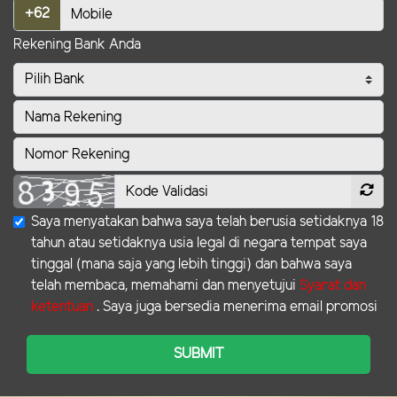
+62
Rekening Bank Anda
Saya menyatakan bahwa saya telah berusia setidaknya 18
tahun atau setidaknya usia legal di negara tempat saya
tinggal (mana saja yang lebih tinggi) dan bahwa saya
telah membaca, memahami dan menyetujui
Syarat dan
ketentuan
. Saya juga bersedia menerima email promosi
SUBMIT