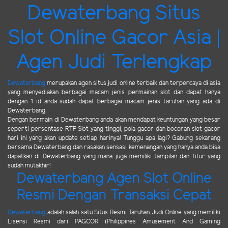
Dewaterbang Situs
Slot Online Gacor Asia |
Agen Judi Terlengkap
Dewaterbang
merupakan agen situs judi online terbaik dan terpercaya di asia
yang menyediakan berbagai macam jenis permainan slot dan dapat hanya
dengan 1 id anda sudah dapat berbagai macam jenis taruhan yang ada di
Dewaterbang.
Dengan bermain di Dewaterbang anda akan mendapat keuntungan yang besar
seperti persentase RTP Slot yang tinggi, pola gacor dan bocoran slot gacor
hari ini yang akan update setiap harinya! Tunggu apa lagi? Gabung sekarang
bersama Dewaterbang dan rasakan sensasi kemenangan yang hanya anda bisa
dapatkan di Dewaterbang yang mana juga memiliki tampilan dan fitur yang
sudah mutakhir!
Dewaterbang Agen Slot Online
Resmi Dengan Transaksi Cepat
Dewaterbang
adalah salah satu Situs Resmi Taruhan Judi Online yang memiliki
Lisensi Resmi dari PAGCOR (Philippines Amusement And Gaming