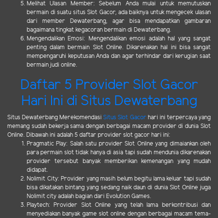
Melihat Ulasan Member: Sebelum Anda mulai untuk memutuskan
bermain di suatu situs Slot Gacor, ada baiknya untuk mengecek ulasan
dari member Dewaterbang, agar bisa mendapatkan gambaran
bagaimana tingkat kegacoran bermain di Dewaterbang.
Mengendalikan Emosi: Mengendalikan emosi adalah hal yang sangat
penting dalam bermain Slot Online. Dikarenakan hal ini bisa sangat
mempengaruhi keputusan Anda dan agar terhindar dari kerugian saat
bermain judi online.
Daftar 5 Provider Slot Gacor
Hari Ini di Situs Dewaterbang
Situs Dewaterbang Merekomendasi
Situs Slot Gacor
hari ini terpercaya yang
memang sudah bekerja sama dengan berbagai macam provider di dunia Slot
Online. Dibawah ini adalah 5 daftar provider slot gacor hari ini:
Pragmatic Play: Salah satu provider Slot Online yang dimaiankan oleh
para permain slot tidak hanya di asia tapi sudah mendunia dikarenakan
provider tersebut banyak memberikan kemenangan yang mudah
didapat.
Nolimit City: Provider yang masih belum begitu lama keluar tapi sudah
bisa dikatakan bintang yang sedang naik daun di dunia Slot Online juga
Nolimit city adalah bagian dari Evolution Games.
Playtech: Provider Slot Online yang telah lama berkontribusi dan
menyediakan banyak game slot online dengan berbagai macam tema-