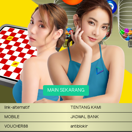
MAIN SEKARANG
link-alternatif
TENTANG KAMI
MOBILE
JADWAL BANK
VOUCHER88
antiblokir