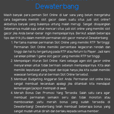
Dewaterbang
Masih banyak para pemain Slot Online di luar sana yang belum mengetahui
cara bagaimana memilih slot gacor dalam suatu situs judi slot online?
akibatnya banyak yang bukannya untung malah merugi. Sangat disayangkan
Sebenarnya mudah saja untuk mencari situs judi slot online yang memiliki slot
gacor jika Anda benar-benar ingin mempelajarinya. Berikut adalah beberapa
tips dan trik jitu dalam memilih permainan slot gacor menurut Dewaterbang:
Pertama mainkan permainan Slot Online yang memiliki RTP Tertinggi:
Permainan Slot Online memiliki persentase kegacoran rendah dan
tinggi dan hal itu tergantung pada RTP atau Return to Player. Jadi kami
sarankan pilihlah 1 game slot gacor yang memiliki RTP tertinggi.
Mempelajari Aturan Slot Online: Kami sebagai agen slot gacor online
menyarankan untuk tidak bermain sebelum mempelajarinya. Kita akan
memiliki keputusan yang tepat dan bijak hanya jika kita sudah memiliki
wawasan tentang aturan bermain Slot Online tersebut.
Membuat Budgeting Anggaran Slot Anda: Permainan slot online bisa
sangat membuat kecanduan apalagi jika ditambah kita mendapat
kemenangan/jackpot melimpah di awal.
Meraih Bonus Dan Promosi Yang Tersedia: Salah satu cara agar
membuat permainan semakin seru dan tidak monoton atau
membosankan yaitu meraih bonus yang sudah tersedia di
Dewaterbang! Dewaterbang telah membuat beberapa bonus yang
sangat mudah untuk diraih dan berlaku kepada semua member.