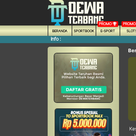
PROMO
PROM
BERANDA
SPORTBOOK
E-SPORT
SLOT
Info :
Be
Ke