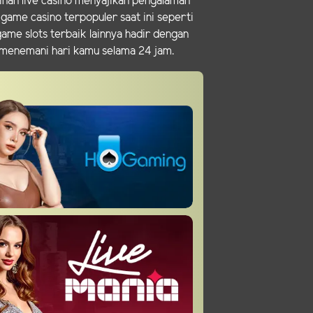
ainan live casino menyajikan pengalaman
ame casino terpopuler saat ini seperti
game slots terbaik lainnya hadir dengan
p menemani hari kamu selama 24 jam.