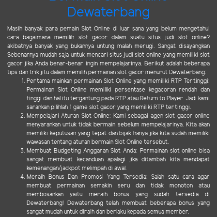
Dewaterbang
Masih banyak para pemain Slot Online di luar sana yang belum mengetahui
cara bagaimana memilih slot gacor dalam suatu situs judi slot online?
akibatnya banyak yang bukannya untung malah merugi. Sangat disayangkan
Sebenarnya mudah saja untuk mencari situs judi slot online yang memiliki slot
gacor jika Anda benar-benar ingin mempelajarinya. Berikut adalah beberapa
tips dan trik jitu dalam memilih permainan slot gacor menurut Dewaterbang:
Pertama mainkan permainan Slot Online yang memiliki RTP Tertinggi:
Permainan Slot Online memiliki persentase kegacoran rendah dan
tinggi dan hal itu tergantung pada RTP atau Return to Player. Jadi kami
sarankan pilihlah 1 game slot gacor yang memiliki RTP tertinggi.
Mempelajari Aturan Slot Online: Kami sebagai agen slot gacor online
menyarankan untuk tidak bermain sebelum mempelajarinya. Kita akan
memiliki keputusan yang tepat dan bijak hanya jika kita sudah memiliki
wawasan tentang aturan bermain Slot Online tersebut.
Membuat Budgeting Anggaran Slot Anda: Permainan slot online bisa
sangat membuat kecanduan apalagi jika ditambah kita mendapat
kemenangan/jackpot melimpah di awal.
Meraih Bonus Dan Promosi Yang Tersedia: Salah satu cara agar
membuat permainan semakin seru dan tidak monoton atau
membosankan yaitu meraih bonus yang sudah tersedia di
Dewaterbang! Dewaterbang telah membuat beberapa bonus yang
sangat mudah untuk diraih dan berlaku kepada semua member.