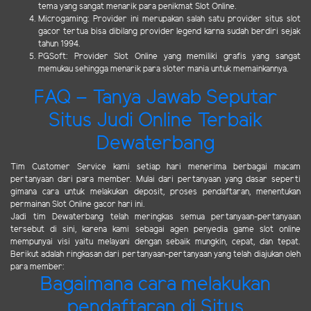
tema yang sangat menarik para penikmat Slot Online.
Microgaming: Provider ini merupakan salah satu provider situs slot
gacor tertua bisa dibilang provider legend karna sudah berdiri sejak
tahun 1994.
PGSoft: Provider Slot Online yang memiliki grafis yang sangat
memukau sehingga menarik para sloter mania untuk memainkannya.
FAQ – Tanya Jawab Seputar
Situs Judi Online Terbaik
Dewaterbang
Tim Customer Service kami setiap hari menerima berbagai macam
pertanyaan dari para member. Mulai dari pertanyaan yang dasar seperti
gimana cara untuk melakukan deposit, proses pendaftaran, menentukan
permainan Slot Online gacor hari ini.
Jadi tim Dewaterbang telah meringkas semua pertanyaan-pertanyaan
tersebut di sini, karena kami sebagai agen penyedia game slot online
mempunyai visi yaitu melayani dengan sebaik mungkin, cepat, dan tepat.
Berikut adalah ringkasan dari pertanyaan-pertanyaan yang telah diajukan oleh
para member:
Bagaimana cara melakukan
pendaftaran di Situs