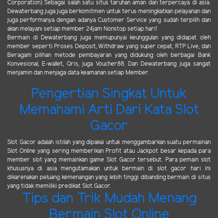
Corporation) Sebagai salah satu situs taruhan aman dan terpercaya di asia.
Dewaterbang juga juga berkomitmen untuk terus meningkatkan pelayanan dan
juga performanya dengan adanya Customer Service yang sudah terpilih dan
akan melayani setiap member 24jam Nonstop setiap hari!
Bermain di Dewaterbang juga memupunyai keunggulan yang didapat oleh
member seperti Proses Deposit, Withdraw yang super cepat, RTP Live, dan
Beragam pilihan metode pembayaran yang didukung oleh berbagai Bank
Konvesional, E-wallet, Qris, juga Voucher88. Dan Dewaterbang juga sangat
menjamin dan menjaga data keamanan setiap Member.
Pengertian Singkat Untuk
Memahami Arti Dari Kata Slot
Gacor
Slot Gacor adalah istilah yang dipakai untuk menggambarkan suatu permainan
Slot Online yang sering memberikan Profit atau Jackpot besar kepada para
member slot yang memainkan game Slot Gacor tersebut. Para pemain slot
khususnya di asia mengutamakan untuk bermain di slot gacor hari ini
dikarenakan peluang kemenangan yang lebih tinggi dibanding bermain di situs
yang tidak memiliki predikat Slot Gacor.
Tips dan Trik Mudah Menang
Bermain Slot Online