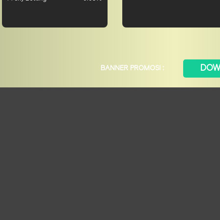
DOW
BANNER PROMOSI :