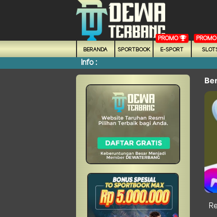
PROMO
PROM
BERANDA
SPORTBOOK
E-SPORT
SLOT
Info :
Se
Be
Re