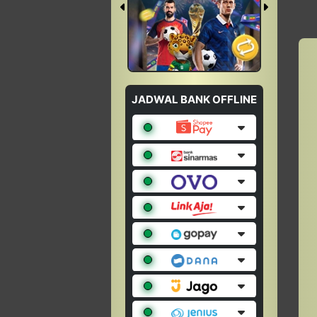
JADWAL BANK OFFLINE