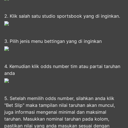
2. Klik salah satu studio sportsbook yang di inginkan.
3. Pilih jenis menu bettingan yang di inginkan
4. Kemudian klik odds number tim atau partai taruhan
anda
5. Setelah memilih odds number, silahkan anda klik
"Bet Slip" maka tampilan nilai taruhan akan muncul,
juga informasi mengenai minimal dan maksimal
taruhan. Masukkan nominal taruhan pada kolom,
pastikan nilai yang anda masukan sesuai dengan