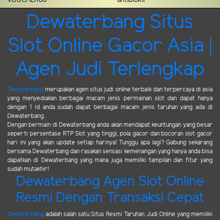
VOUCHER88
antiblokir
Dewaterbang Situs
Slot Online Gacor Asia |
Agen Judi Terlengkap
Dewaterbang
merupakan agen situs judi online terbaik dan terpercaya di asia
yang menyediakan berbagai macam jenis permainan slot dan dapat hanya
dengan 1 id anda sudah dapat berbagai macam jenis taruhan yang ada di
Dewaterbang.
Dengan bermain di Dewaterbang anda akan mendapat keuntungan yang besar
seperti persentase RTP Slot yang tinggi, pola gacor dan bocoran slot gacor
hari ini yang akan update setiap harinya! Tunggu apa lagi? Gabung sekarang
bersama Dewaterbang dan rasakan sensasi kemenangan yang hanya anda bisa
dapatkan di Dewaterbang yang mana juga memiliki tampilan dan fitur yang
sudah mutakhir!
Dewaterbang Agen Slot Online
Resmi Dengan Transaksi Cepat
Dewaterbang
adalah salah satu Situs Resmi Taruhan Judi Online yang memiliki