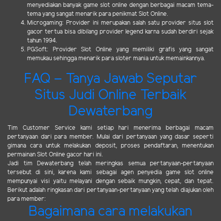
menyediakan banyak game slot online dengan berbagai macam tema-
tema yang sangat menarik para penikmat Slot Online.
Microgaming: Provider ini merupakan salah satu provider situs slot
gacor tertua bisa dibilang provider legend karna sudah berdiri sejak
tahun 1994.
PGSoft: Provider Slot Online yang memiliki grafis yang sangat
memukau sehingga menarik para sloter mania untuk memainkannya.
FAQ – Tanya Jawab Seputar
Situs Judi Online Terbaik
Dewaterbang
Tim Customer Service kami setiap hari menerima berbagai macam
pertanyaan dari para member. Mulai dari pertanyaan yang dasar seperti
gimana cara untuk melakukan deposit, proses pendaftaran, menentukan
permainan Slot Online gacor hari ini.
Jadi tim Dewaterbang telah meringkas semua pertanyaan-pertanyaan
tersebut di sini, karena kami sebagai agen penyedia game slot online
mempunyai visi yaitu melayani dengan sebaik mungkin, cepat, dan tepat.
Berikut adalah ringkasan dari pertanyaan-pertanyaan yang telah diajukan oleh
para member:
Bagaimana cara melakukan