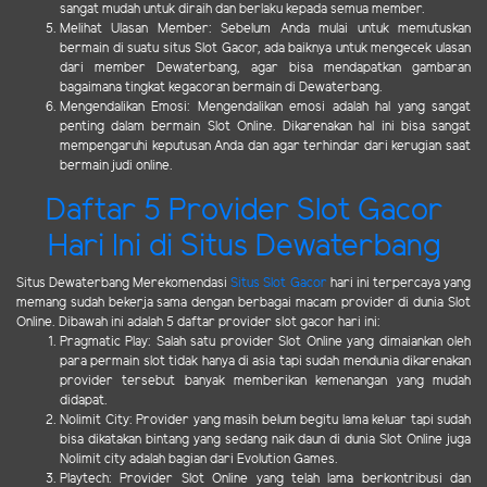
sangat mudah untuk diraih dan berlaku kepada semua member.
Melihat Ulasan Member: Sebelum Anda mulai untuk memutuskan
bermain di suatu situs Slot Gacor, ada baiknya untuk mengecek ulasan
dari member Dewaterbang, agar bisa mendapatkan gambaran
bagaimana tingkat kegacoran bermain di Dewaterbang.
Mengendalikan Emosi: Mengendalikan emosi adalah hal yang sangat
penting dalam bermain Slot Online. Dikarenakan hal ini bisa sangat
mempengaruhi keputusan Anda dan agar terhindar dari kerugian saat
bermain judi online.
Daftar 5 Provider Slot Gacor
Hari Ini di Situs Dewaterbang
Situs Dewaterbang Merekomendasi
Situs Slot Gacor
hari ini terpercaya yang
memang sudah bekerja sama dengan berbagai macam provider di dunia Slot
Online. Dibawah ini adalah 5 daftar provider slot gacor hari ini:
Pragmatic Play: Salah satu provider Slot Online yang dimaiankan oleh
para permain slot tidak hanya di asia tapi sudah mendunia dikarenakan
provider tersebut banyak memberikan kemenangan yang mudah
didapat.
Nolimit City: Provider yang masih belum begitu lama keluar tapi sudah
bisa dikatakan bintang yang sedang naik daun di dunia Slot Online juga
Nolimit city adalah bagian dari Evolution Games.
Playtech: Provider Slot Online yang telah lama berkontribusi dan