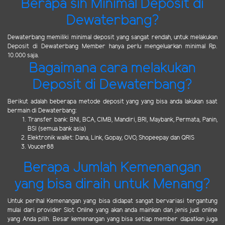
Berapa sih Minimal Deposit di
Dewaterbang?
Dewaterbang memiliki minimal deposit yang sangat rendah, untuk melakukan
Deposit di Dewaterbang Member hanya perlu mengeluarkan minimal Rp.
10.000 saja.
Bagaimana cara melakukan
Deposit di Dewaterbang?
Berikut adalah beberapa metode deposit yang yang bisa anda lakukan saat
bermain di Dewaterbang:
Transfer bank: BNI, BCA, CIMB, Mandiri, BRI, Maybank, Permata, Panin,
BSI (semua bank asia)
Elektronik wallet: Dana, Link, Gopay, OVO, Shopeepay dan QRIS
Voucer88
Berapa Jumlah Kemenangan
yang bisa diraih untuk Menang?
Untuk perihal Kemenangan yang bisa didapat sangat bervariasi tergantung
mulai dari provider Slot Online yang akan anda mainkan dan jenis judi online
yang Anda pilih. Besar kemenangan yang bisa setiap member dapatkan juga