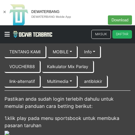
×
DEWATERBANG
DEWATERBANG Mobile App
Download
MASUK
DAFTAR
TENTANG KAMI
MOBILE
Info
VOUCHER88
Kalkulator Mix Parlay
link-alternatif
Multimedia
antiblokir
Pastikan anda sudah login terlebih dahulu untuk
memulai panduan cara betting berikut:
1.klik play pada menu sportsbook untuk membuka
pasaran taruhan